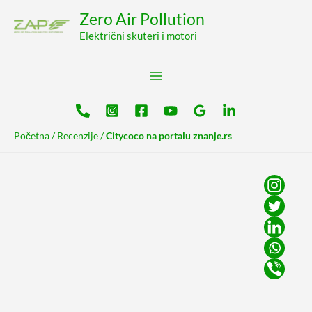
Pređi
content
Zero Air Pollution
na
Električni skuteri i motori
sadržaj
Početna
/
Recenzije
/
Citycoco na portalu znanje.rs