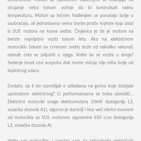
semaforima. Motori sa vazdušnim hlađenjem se oslanjaju na
strujanje vetra tokom vožnje da bi kontrolisali radnu
temperaturu. Motori sa tečnim hlađenjem se ponašaju bolje u
saobraćaju, ali jednostavno nema borbe protiv toplote koja izlazi
is SUS motora na kome sedite. Činjenica je da je motore na
benzin neprijatno voziti tokom leta. Ako na električnom
motociklu čekate na crvenom svetlu duže od nekoliko sekundi,
odmah ćete se zaljubiti u njega. Volite da se vozite u dvoje?
Sedenje iznad cevi auspuha dok motor miruje nije ništa bolje od
toplotnog udara.
Dodato, da li ste razmišljali o uštedama na gorivu koje dobijate
upotrebom električnog? O performansama se treba zamisliti…
Električni motocikl snage elektromotora 10kW (kategorija L3,
vozačka dozvola A1), sigurno je startniji i ima veći obrtni moment
od motocikla sa SUS motorom zapremine 650 ccm (kategorija
L3, vozačka dozvola A).