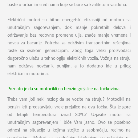
bašte u urbanim sredinama koje se bore sa kvalitetom vazduha.
Električni motori su bitno energetski efikasniji od motora sa
unutrašnjim sagorevanjem, dok manje pokretnih delova i
održavanje bez redovne promene ulja, znače manje vremena i
novca za bacanje. Potreba za održivim transportnim rešenjima
raste sa svakom generacijom. Zbog toga veliki proizvođači
dugoročno ulažu u tehnologiju električnih vozila. Vožnja na struju
nam održava novčanik punijim, a to dodatno ide u prilog
električnim motorima.
Poznato je da su motocikli na benzin grejalice na točkovima
Treba vam još neki razlog da se vozite na struju? Motocikli na
benzin leti predstavljaju vrele grejalice na dva točka. Šta je gore
o
od letnjih temperatura iznad 30
C? Uzjašite motor sa
unutrašnjim sagorevanjem i biće Vam jasno. Ovo se posebno
odnosi na situacije u kojima stojite u saobraćaju, recimo na