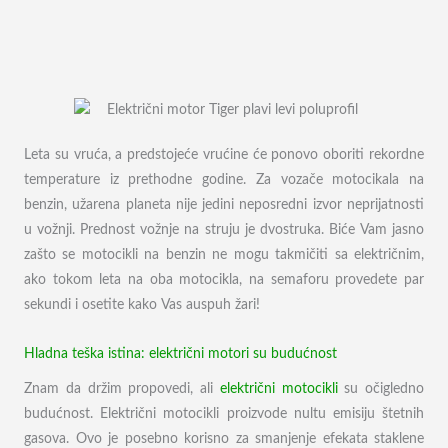
Leta su vruća, a predstojeće vrućine će ponovo oboriti rekordne
temperature iz prethodne godine. Za vozače motocikala na
benzin, užarena planeta nije jedini neposredni izvor neprijatnosti
u vožnji. Prednost vožnje na struju je dvostruka. Biće Vam jasno
zašto se motocikli na benzin ne mogu takmičiti sa električnim,
ako tokom leta na oba motocikla, na semaforu provedete par
sekundi i osetite kako Vas auspuh žari!
Hladna teška istina: električni motori su budućnost
Znam da držim propovedi, ali
električni motocikli
su očigledno
budućnost. Električni motocikli proizvode nultu emisiju štetnih
gasova. Ovo je posebno korisno za smanjenje efekata staklene