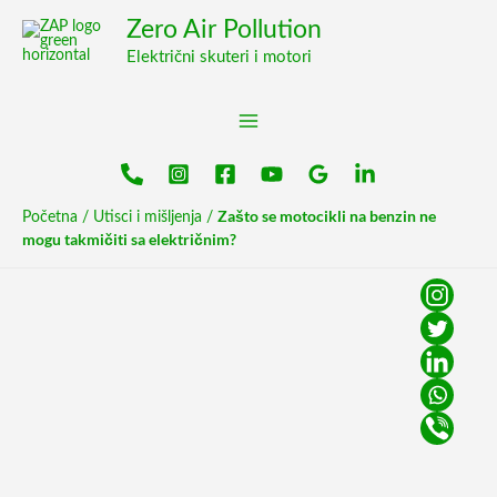
Pređi
content
Zero Air Pollution
na
Električni skuteri i motori
sadržaj
Zašto se motocikli na benzin ne
Početna
/
Utisci i mišljenja
/
mogu takmičiti sa električnim?