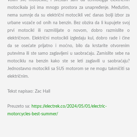
Volim sve motocikle, i svestan sam da tehnologija električnih
motocikala još ima mnogo prostora za unapređenje. Međutim,
nema sumnje da su električni motocikli već danas bolji izbor za
urbane vozače od onih na benzin. Bez obzira da li kupujete svoj
prvi motocikl ili razmišljate o novom, dobro razmislite o
električnom. Električni motocikli izgledaju kul, dobro rade i čine
da se osećate prijatno i moćno, bilo da krstarite otvorenim
putevima ili ste samo zaglavljeni u saobraćaju. Zamislite sebe na
motociklu na benzin kako ste se leti zaglavili u saobraćaju?
Jednostavno motocikli sa SUS motorom se ne mogu takmičiti sa
električnim.
Tekst napisao: Zac Hall
Preuzeto sa:
https://electrek.co/2024/05/01/electric-
motorcycles-best-summer/