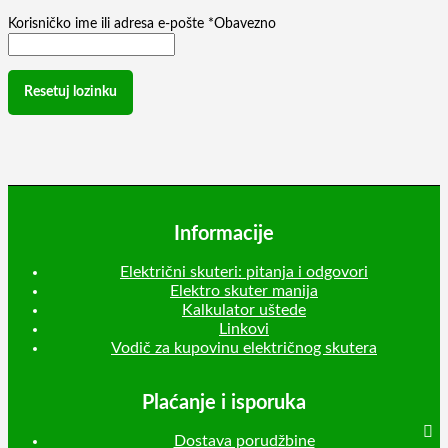
Korisničko ime ili adresa e-pošte
*
Obavezno
Resetuj lozinku
Informacije
Električni skuteri: pitanja i odgovori
Elektro skuter manija
Kalkulator uštede
Linkovi
Vodič za kupovinu električnog skutera
Plaćanje i isporuka
Dostava porudžbine