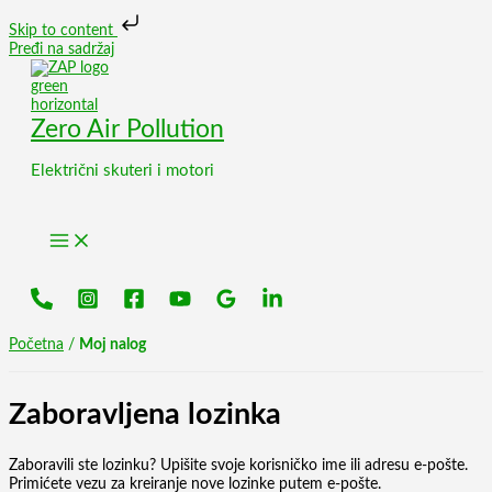
Skip to content
Pređi na sadržaj
Zero Air Pollution
Električni skuteri i motori
Početna
/
Moj nalog
Zaboravljena lozinka
Zaboravili ste lozinku? Upišite svoje korisničko ime ili adresu e-pošte.
Primićete vezu za kreiranje nove lozinke putem e-pošte.