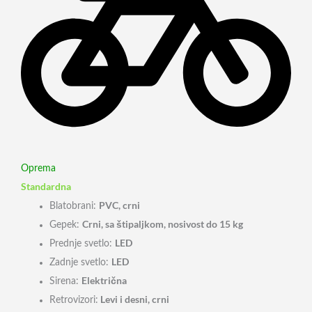
Oprema
Standardna
PVC, crni
Blatobrani:
Crni, sa štipaljkom, nosivost do 15 kg
Gepek:
LED
Prednje svetlo:
LED
Zadnje svetlo:
Električna
Sirena:
Levi i desni, crni
Retrovizori: