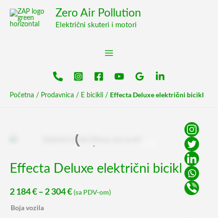
Pređi
content
Zero Air Pollution
na
Električni skuteri i motori
sadržaj
Effecta Deluxe električni bicikl
Početna
/
Prodavnica
/
E bicikli
/
Effecta
Raspon
Deluxe
cena:
električni
Effecta Deluxe električni bicikl
od
bicikl
2
quantity
2 184
€
–
2 304
€
(sa PDV-om)
184 €
Boja vozila