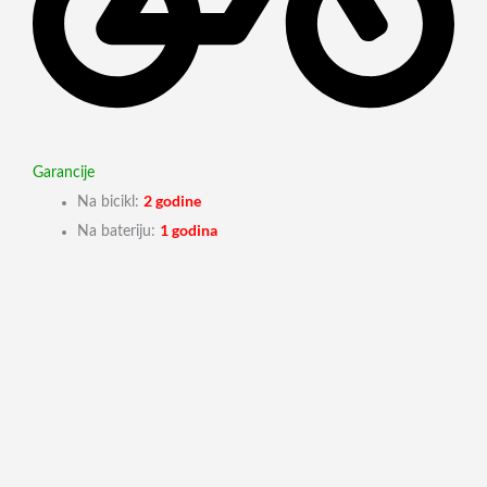
Garancije
2 godine
Na bicikl:
1 godina
Na bateriju: