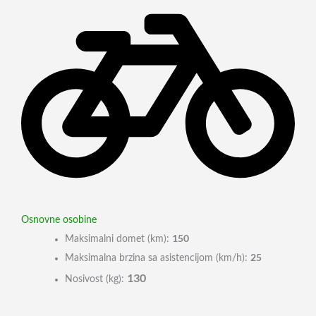
Osnovne osobine
150
Maksimalni domet (km):
25
Maksimalna brzina sa asistencijom (km/h):
130
Nosivost (kg):