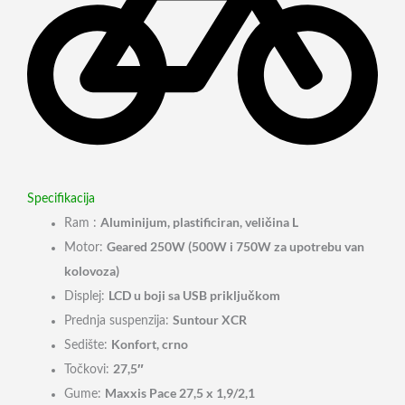
Specifikacija
Aluminijum, plastificiran, veličina L
Ram :
Geared 250W (500W i 750W za upotrebu van
Motor:
kolovoza)
LCD u boji sa USB priključkom
Displej:
Suntour XCR
Prednja suspenzija:
Konfort, crno
Sedište:
27,5″
Točkovi:
Maxxis Pace 27,5 x 1,9/2,1
Gume: