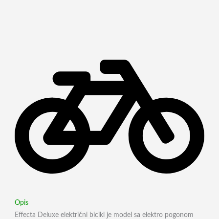
Opis
Effecta Deluxe električni bicikl je model sa elektro pogonom