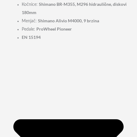
Shimano BR-M355, M296 hidraulične, diskovi
Kočnice:
180mm
Shimano Alivio M4000, 9 brzina
Menjač:
ProWheel Pioneer
Pedale:
EN 15194