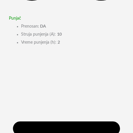
Punjač
: DA
Prenosan
10
Struja punjenja (A):
2
Vreme punjenja (h):