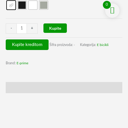
do
0
2
304 €
Kupite
-
+
Kupite kreditom
Šifra proizvoda:
-
Kategorija:
E bicikli
Brand:
E-prime
Karakteristike