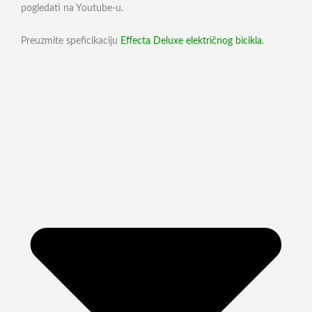
pogledati na Youtube-u.
Preuzmite speficikaciju
Effecta Deluxe električnog bicikla
.