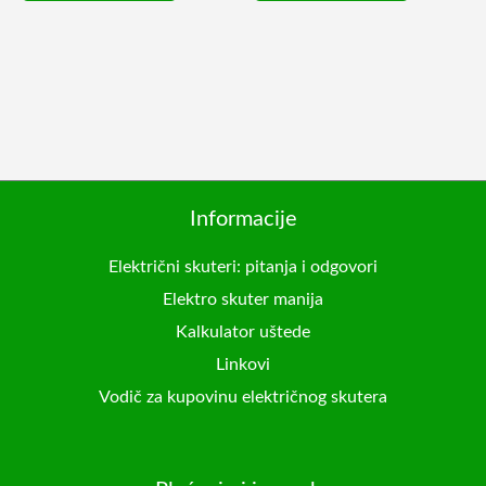
biti
biti
izabrane
izabrane
na
na
stranici
stranici
proizvoda.
proizvoda.
Informacije
Električni skuteri: pitanja i odgovori
Elektro skuter manija
Kalkulator uštede
Linkovi
Vodič za kupovinu električnog skutera