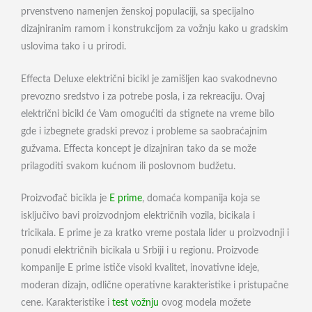
prvenstveno namenjen ženskoj populaciji, sa specijalno
dizajniranim ramom i konstrukcijom za vožnju kako u gradskim
uslovima tako i u prirodi.
Effecta Deluxe električni bicikl je zamišljen kao svakodnevno
prevozno sredstvo i za potrebe posla, i za rekreaciju. Ovaj
električni bicikl će Vam omogućiti da stignete na vreme bilo
gde i izbegnete gradski prevoz i probleme sa saobraćajnim
gužvama. Effecta koncept je dizajniran tako da se može
prilagoditi svakom kućnom ili poslovnom budžetu.
Proizvođač bicikla je
E prime
, domaća kompanija koja se
isključivo bavi proizvodnjom električnih vozila, bicikala i
tricikala. E prime je za kratko vreme postala lider u proizvodnji i
ponudi električnih bicikala u Srbiji i u regionu. Proizvode
kompanije E prime ističe visoki kvalitet, inovativne ideje,
moderan dizajn, odlične operativne karakteristike i pristupačne
cene. Karakteristike i
test vožnju
ovog modela možete