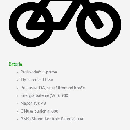
Baterija
E-prime
Proizvođač:
Li-ion
Tip baterije:
DA, sa zaštitom od krađe
Prenosna:
930
Energija baterije (Wh):
48
Napon (V):
800
Ciklusa punjenja:
DA
BMS (Sistem Kontrole Baterije):