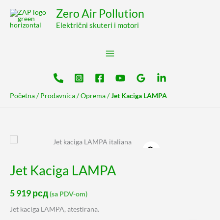
Pređi
content
Zero Air Pollution
na
Električni skuteri i motori
sadržaj
Početna
/
Prodavnica
/
Oprema
/
Jet Kaciga LAMPA
Jet
Kaciga
LAMPA
Jet Kaciga LAMPA
quantity
5 919
рсд
(sa PDV-om)
Jet kaciga LAMPA, atestirana.