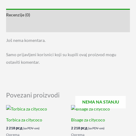
Recenzije (0)
Karakteristike
Još nema komentara.
Samo prijavljeni korisnici koji su kupili ovaj proizvod mogu
ostaviti komentar.
Povezani proizvodi
NEMA NA STANJU
Torbica za citycoco
Bisage za citycoco
2 218
рсд
2 218
рсд
(sa PDV-om)
(sa PDV-om)
Oprema
Oprema