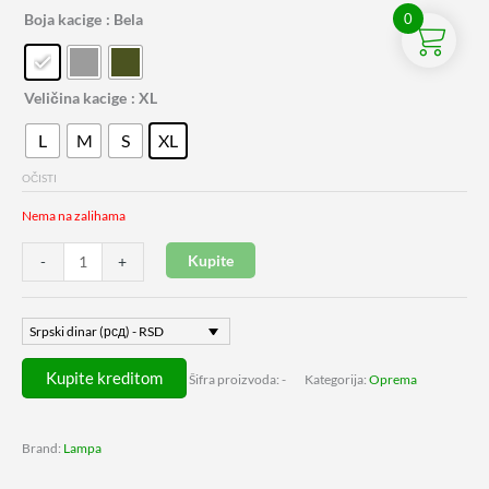
Boja kacige
: Bela
0
Veličina kacige
: XL
L
M
S
XL
OČISTI
Nema na zalihama
Kupite
-
+
Srpski dinar (рсд) - RSD
Kupite kreditom
Šifra proizvoda:
-
Kategorija:
Oprema
Brand:
Lampa