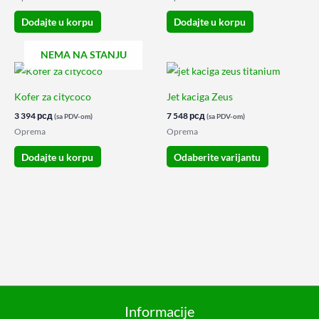
Dodajte u korpu
Dodajte u korpu
NEMA NA STANJU
Ovaj
proizvod
Kofer za citycoco
Jet kaciga Zeus
ima
3 394
рсд
7 548
рсд
(sa PDV-om)
(sa PDV-om)
više
Oprema
Oprema
varijanti.
Dodajte u korpu
Odaberite varijantu
Opcije
mogu
biti
izabrane
na
stranici
proizvoda.
Informacije