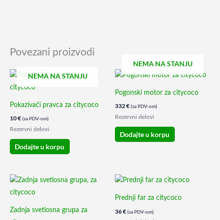
Povezani proizvodi
NEMA NA STANJU
NEMA NA STANJU
Pogonski motor za citycoco
Pokazivači pravca za citycoco
332
€
(sa PDV-om)
Rezervni delovi
10
€
(sa PDV-om)
Rezervni delovi
Dodajte u korpu
Dodajte u korpu
Prednji far za citycoco
Zadnja svetlosna grupa za
36
€
(sa PDV-om)