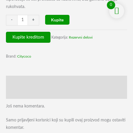
0
rukohvata.
Kupite
-
+
Kupite kreditom
Kategorija:
Rezervni delovi
Brand:
Citycoco
Recenzije (0)
Karakteristike
Još nema komentara.
Samo prijavljeni korisnici koji su kupili ovaj proizvod mogu ostaviti
komentar.