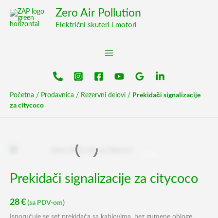
Pređi
content
Zero Air Pollution
na
Električni skuteri i motori
sadržaj
Prekidači signalizacije
Početna
/
Prodavnica
/
Rezervni delovi
/
za citycoco
Prekidači
signalizacije
za
Prekidači signalizacije za citycoco
citycoco
quantity
28
€
(sa PDV-om)
Isporučuje se set prekidača sa kablovima, bez gumene obloge