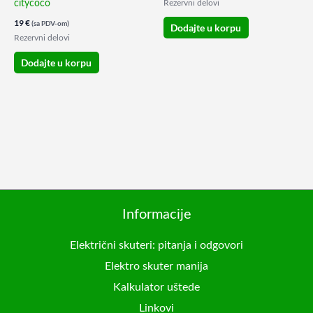
citycoco
Rezervni delovi
19
€
(sa PDV-om)
Dodajte u korpu
Rezervni delovi
Dodajte u korpu
Informacije
Električni skuteri: pitanja i odgovori
Elektro skuter manija
Kalkulator uštede
Linkovi