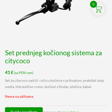
0
Set prednjeg kočionog sistema za
citycoco
41
€
(sa PDV-om)
Set za citycoco sadrži: ručicu kočnice s prihvatom, prekidač stop
svetla, hidraulično crevo, kočioni cilindar, pločice, kabal.
Nema na zalihama
Kupite kreditom