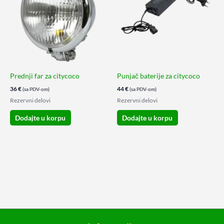
Prednji far za citycoco
Punjač baterije za citycoco
36
€
44
€
(sa PDV-om)
(sa PDV-om)
Rezervni delovi
Rezervni delovi
Dodajte u korpu
Dodajte u korpu