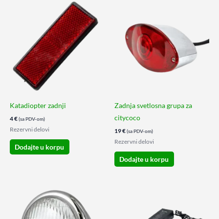
Katadiopter zadnji
Zadnja svetlosna grupa za
citycoco
4
€
(sa PDV-om)
Rezervni delovi
19
€
(sa PDV-om)
Rezervni delovi
Dodajte u korpu
Dodajte u korpu