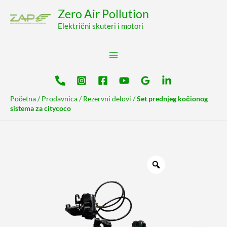
Pređi
content
Zero Air Pollution
na
Električni skuteri i motori
sadržaj
Početna
/
Prodavnica
/
Rezervni delovi
/
Set prednjeg kočionog
sistema za citycoco