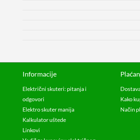
Informacije
Plaćan
Električni skuteri: pitanja i
Dostava
odgovori
Kako ku
Elektro skuter manija
Način p
Kalkulator uštede
Linkovi