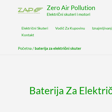
Pređi
content
Zero Air Pollution
na
Električni skuteri i motori
sadržaj
Električni Skuteri
Vodič Za Kupovinu
Iznajmljivanj
Kontakt
Početna
/
baterija za električni skuter
Baterija Za Elektri