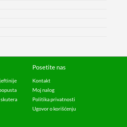
Posetite nas
jeftinije
Kontakt
 popusta
Moj nalog
 skutera
Politika privatnosti
Ugovor o korišćenju