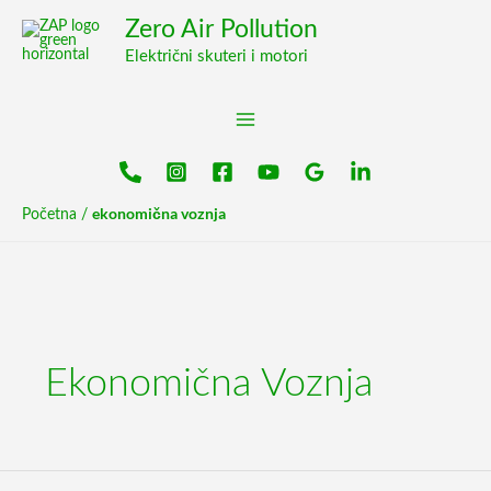
Pređi
content
Zero Air Pollution
na
Električni skuteri i motori
sadržaj
ekonomična voznja
Početna
/
Ekonomična Voznja