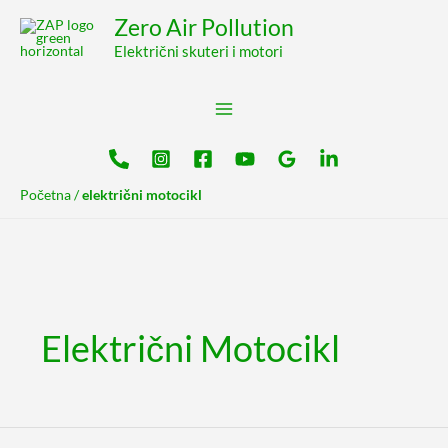
Pređi
content
Zero Air Pollution
na
Električni skuteri i motori
sadržaj
Početna
/
električni motocikl
Električni Motocikl