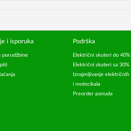
je i isporuka
Podrška
 porudžbine
Električni skuteri do 40% 
piti
Električni skuteri sa 30%
laćanja
Iznajmljivanje električnih
i motocikala
Preorder ponuda