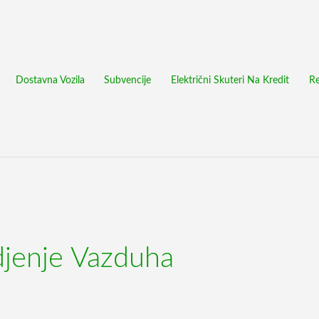
Dostavna Vozila
Subvencije
Električni Skuteri Na Kredit
Re
djenje Vazduha