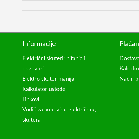
Informacije
Plaćan
Električni skuteri: pitanja i
Dostava
odgovori
Kako ku
Elektro skuter manija
Način p
Kalkulator uštede
Linkovi
Vodič za kupovinu električnog
skutera