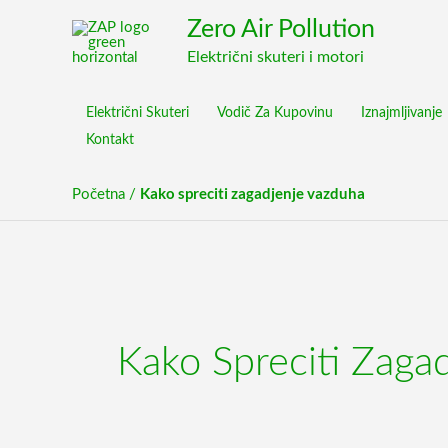
Pređi
content
Zero Air Pollution
na
Električni skuteri i motori
sadržaj
Električni Skuteri
Vodič Za Kupovinu
Iznajmljivanje
Kontakt
Kako spreciti zagadjenje vazduha
Početna
/
Kako Spreciti Zaga