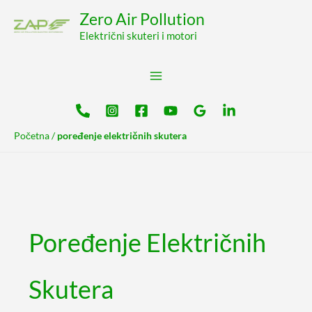
Pređi
content
Zero Air Pollution
na
Električni skuteri i motori
sadržaj
Početna
/
poređenje električnih skutera
Poređenje Električnih
Skutera