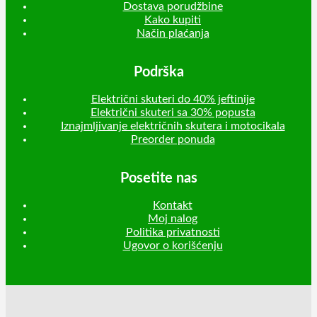
Dostava porudžbine
Kako kupiti
Način plaćanja
Podrška
Električni skuteri do 40% jeftinije
Električni skuteri sa 30% popusta
Iznajmljivanje električnih skutera i motocikala
Preorder ponuda
Posetite nas
Kontakt
Moj nalog
Politika privatnosti
Ugovor o korišćenju