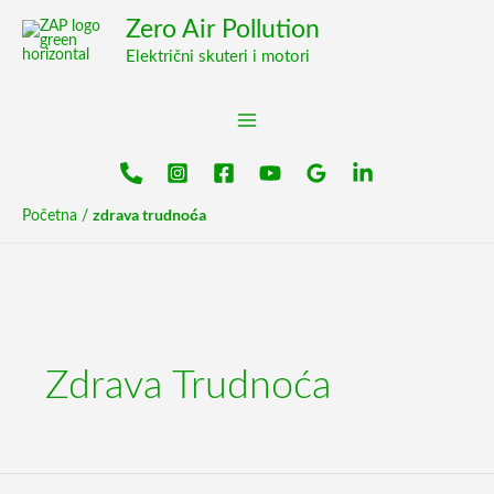
Pređi
content
Zero Air Pollution
na
Električni skuteri i motori
sadržaj
zdrava trudnoća
Početna
/
Zdrava Trudnoća